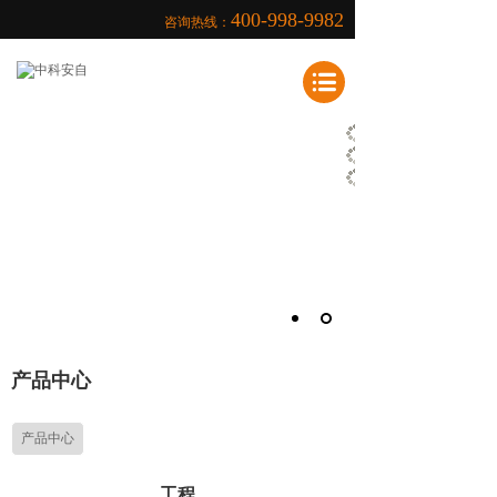
400-998-9982
咨询热线：
致力于提高电能使用质量和各种电气保
护、电子控制产品的研发、生产、销售
ZHONG KE AN ZI (ANHUI) DIAN LI KE JI
产品中心
产品中心
工程