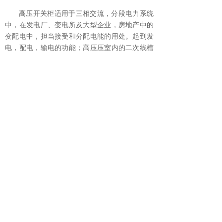
高压开关柜适用于三相交流，分段电力系统
中，在发电厂、变电所及大型企业，房地产中的
变配电中，担当接受和分配电能的用处。起到发
电，配电，输电的功能；高压压室内的二次线槽
采用全金属防护，运作更安全；外观平整、简
洁，色调基本都是统一；具有防爆操作等特点，
使用起来安全，让人放心。
上一篇：
高压开关柜接地闸的正确使用方法
下一篇：
高低压成套开关柜有那些启动方式
联系我们
电话：400-998-9982 / 189 5511 9960
地址：合肥市高新区习友路2666号合肥创新院1号楼
邮箱：casazdl@163.com