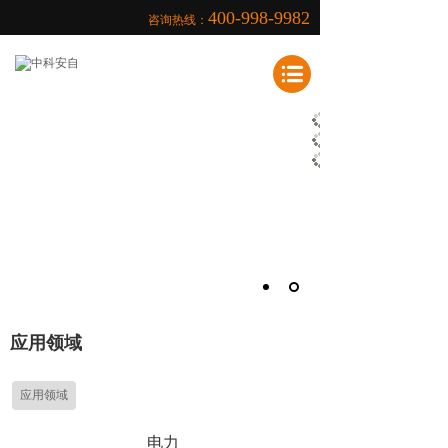
400-998-9982
咨询热线：
致力于提高电能使用质量和各种电气保
护、电子控制产品的研发、生产、销售
ZHONG KE AN ZI (ANHUI) DIAN LI KE JI
应用领域
应用领域
电力