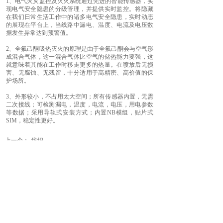
1、电气火灾监控及灭火系统通过先进的智能传感器，实
现电气安全隐患的分级管理，并提供实时监控。将隐藏
在我们日常生活工作中的诸多电气安全隐患，实时动态
的展现在平台上，当线路中漏电、温度、电流及电压数
据发生异常达到预警值。
2、全氟己酮吸热灭火的原理是由于全氟己酮会与空气形
成混合气体，这一混合气体比空气的储热能力要强，这
就意味着其能在工作时移走更多的热量。在喷放后无损
害、无腐蚀、无残留，十分适用于高精密、高价值的保
护场所。
3、外形较小，不占用太大空间；所有传感器内置，无需
二次接线；可检测漏电，温度，电流，电压，用电参数
等数据；采用导轨式安装方式；内置NB模组，贴片式
SIM，稳定性更好。
上一个：
纺织
下一个：
CAS-AZ3000......
联系我们
电话：400-998-9982 / 189 5511 9960
地址：合肥市高新区习友路2666号合肥创新院1号楼